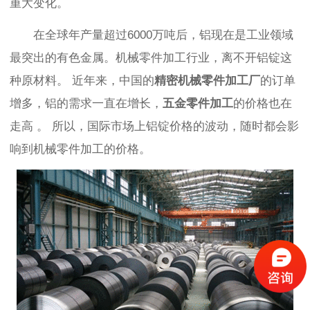
重大变化。
在全球年产量超过
6000万吨后，铝现在是
工业领域
最突出
的有色金属。
机械零件加工行业，离不开铝锭这
种原材料。
近年来，
中国的
精密机械零件加工厂
的订单
增多，
铝的需求一直在增长，
五金零件加工
的价格也在
走高
。
所以，国际市场上铝锭价格的波动，随时都会影
响到机械零件加工的价格。