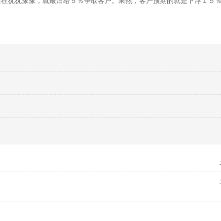
果在犹犹豫豫，就最后给５％争取客户。果然，客户预期的就是下浮１５