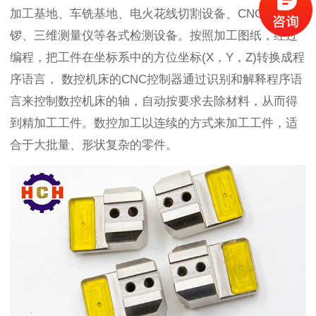
加工基地、车铣基地、电火花线切割设备、CNC电脑
锣、三维测量仪等各式检测设备。按照加工图纸，经过
编程，把工件在
坐标系中的方位坐标
(X，Y，Z)转换成程
序语言，
数控机床的
CNC控制器
通过
识别和
解
释程序语
言
来控制数控机床的轴
，
自动按要求去除材料，从而得
到精加工工件。数控加工以连续的方式来加工工件，适
合于大批量、形状复杂的零件。